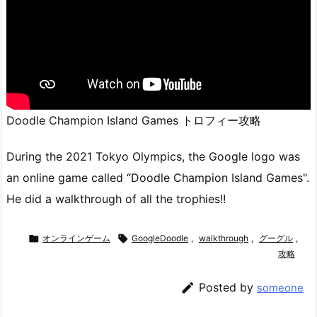
Doodle Champion Island Games トロフィー攻略
During the 2021 Tokyo Olympics, the Google logo was
an online game called “Doodle Champion Island Games".
He did a walkthrough of all the trophies!!

オンラインゲーム

GoogleDoodle
,
walkthrough
,
グーグル
,
攻略

Posted by
someone