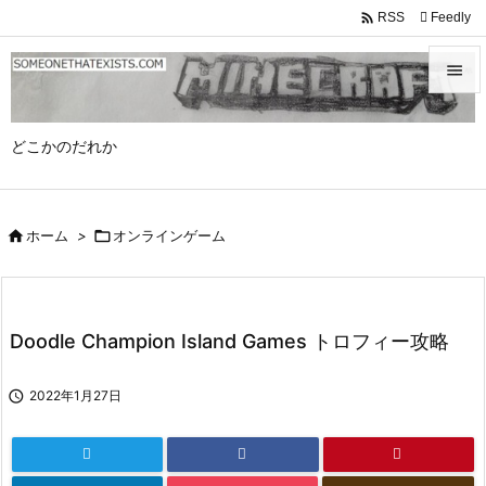

Feedly
RSS


メニュ
どこかのだれか

サイド


ホーム
>

オンラインゲーム
前へ

次へ

Doodle Champion Island Games トロフィー攻略
検索

2022年1月27日