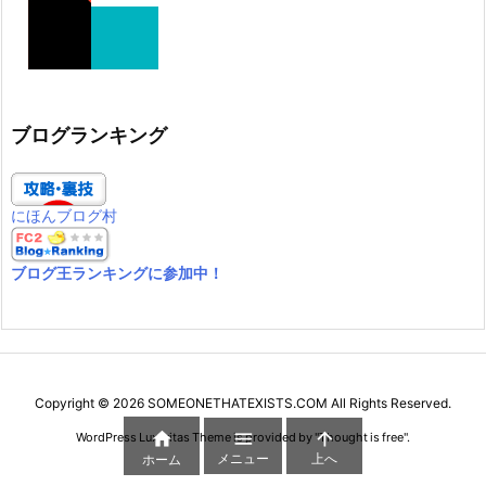
ブログランキング
にほんブログ村
ブログ王ランキングに参加中！
Copyright ©
2026
SOMEONETHATEXISTS.COM
All Rights Reserved.



WordPress Luxeritas Theme is provided by "
Thought is free
".
メニュー
上へ
ホーム