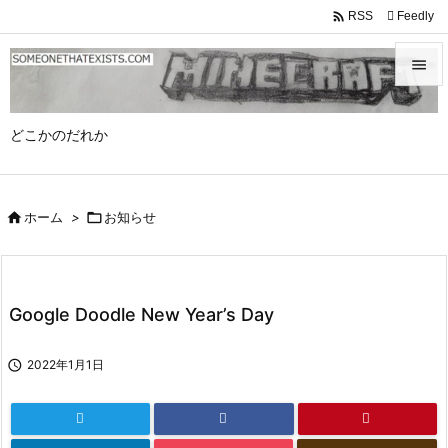

Feedly
RSS


メニュ
どこかのだれか

サイド


ホーム
>

お知らせ
前へ

次へ

Google Doodle New Year’s Day
検索

2022年1月1日