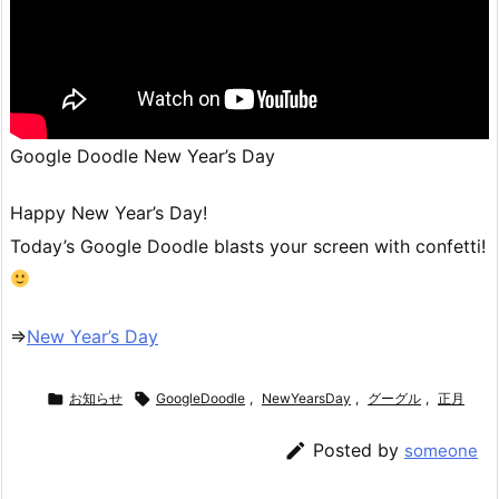
Google Doodle New Year’s Day
Happy New Year’s Day!
Today’s Google Doodle blasts your screen with confetti!
⇒
New Year’s Day

お知らせ

GoogleDoodle
,
NewYearsDay
,
グーグル
,
正月

Posted by
someone