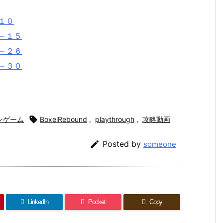
～１０
１～１５
１～２６
７～３０
ンゲーム

BoxelRebound
,
playthrough
,
攻略動画

Posted by
someone
LinkedIn
Pocket
Copy