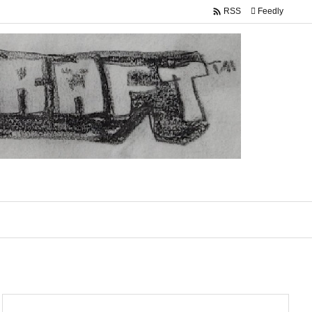

Feedly
RSS